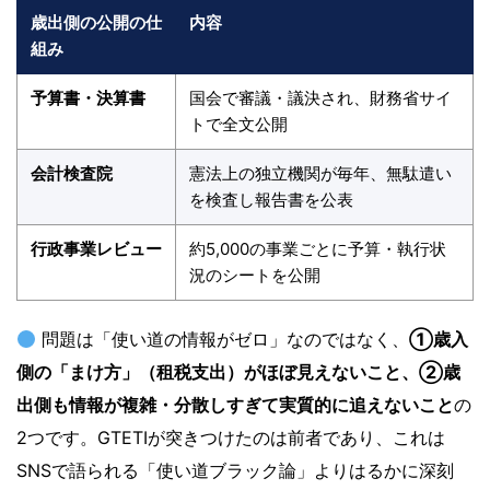
歳出側の公開の仕
内容
組み
予算書・決算書
国会で審議・議決され、財務省サイ
トで全文公開
会計検査院
憲法上の独立機関が毎年、無駄遣い
を検査し報告書を公表
行政事業レビュー
約5,000の事業ごとに予算・執行状
況のシートを公開
問題は「使い道の情報がゼロ」なのではなく、
①歳入
側の「まけ方」（租税支出）がほぼ見えないこと、②歳
出側も情報が複雑・分散しすぎて実質的に追えないこと
の
2つです。GTETIが突きつけたのは前者であり、これは
SNSで語られる「使い道ブラック論」よりはるかに深刻