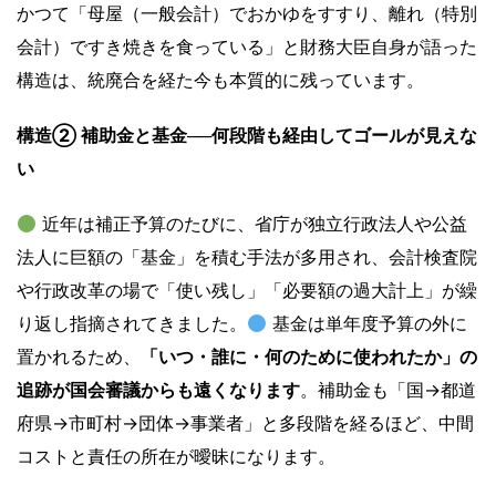
かつて「母屋（一般会計）でおかゆをすすり、離れ（特別
会計）ですき焼きを食っている」と財務大臣自身が語った
構造は、統廃合を経た今も本質的に残っています。
構造② 補助金と基金──何段階も経由してゴールが見えな
い
近年は補正予算のたびに、省庁が独立行政法人や公益
法人に巨額の「基金」を積む手法が多用され、会計検査院
や行政改革の場で「使い残し」「必要額の過大計上」が繰
り返し指摘されてきました。
基金は単年度予算の外に
置かれるため、
「いつ・誰に・何のために使われたか」の
追跡が国会審議からも遠くなります
。補助金も「国→都道
府県→市町村→団体→事業者」と多段階を経るほど、中間
コストと責任の所在が曖昧になります。