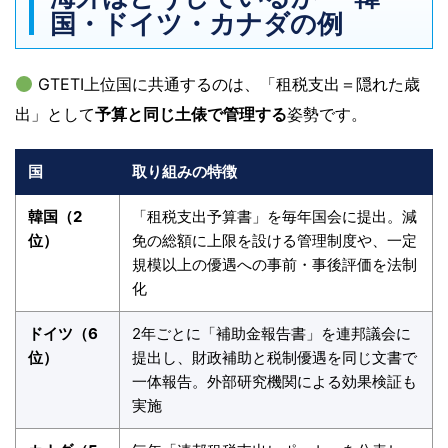
国・ドイツ・カナダの例
GTETI上位国に共通するのは、「租税支出＝隠れた歳
出」として
予算と同じ土俵で管理する
姿勢です。
国
取り組みの特徴
韓国（2
「租税支出予算書」を毎年国会に提出。減
位）
免の総額に上限を設ける管理制度や、一定
規模以上の優遇への事前・事後評価を法制
化
ドイツ（6
2年ごとに「補助金報告書」を連邦議会に
位）
提出し、財政補助と税制優遇を同じ文書で
一体報告。外部研究機関による効果検証も
実施