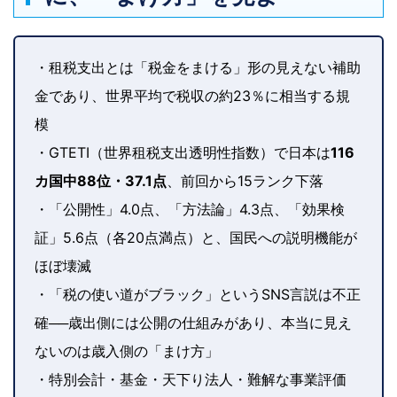
・租税支出とは「税金をまける」形の見えない補助
金であり、世界平均で税収の約23％に相当する規
模
・GTETI（世界租税支出透明性指数）で日本は
116
カ国中88位・37.1点
、前回から15ランク下落
・「公開性」4.0点、「方法論」4.3点、「効果検
証」5.6点（各20点満点）と、国民への説明機能が
ほぼ壊滅
・「税の使い道がブラック」というSNS言説は不正
確──歳出側には公開の仕組みがあり、本当に見え
ないのは歳入側の「まけ方」
・特別会計・基金・天下り法人・難解な事業評価