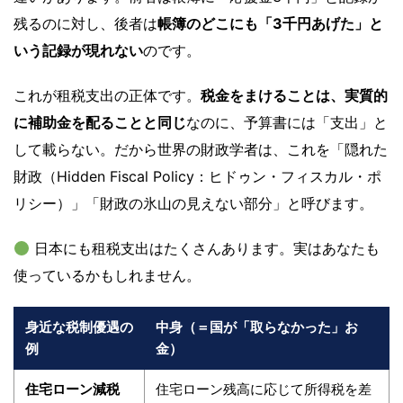
残るのに対し、後者は
帳簿のどこにも「3千円あげた」と
いう記録が現れない
のです。
これが租税支出の正体です。
税金をまけることは、実質的
に補助金を配ることと同じ
なのに、予算書には「支出」と
して載らない。だから世界の財政学者は、これを「隠れた
財政（Hidden Fiscal Policy：ヒドゥン・フィスカル・ポ
リシー）」「財政の氷山の見えない部分」と呼びます。
日本にも租税支出はたくさんあります。実はあなたも
使っているかもしれません。
身近な税制優遇の
中身（＝国が「取らなかった」お
例
金）
住宅ローン減税
住宅ローン残高に応じて所得税を差