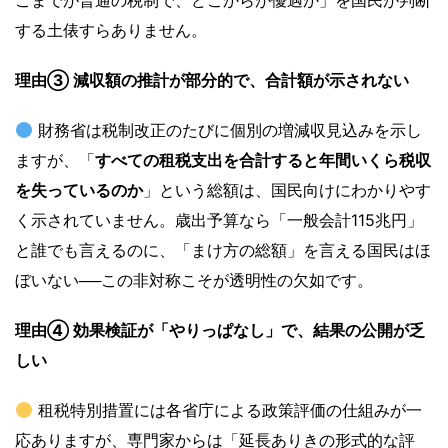
こまでが普通の税制で、どこからが優遇か」を国民が判断
する土俵すらありません。
理由③ 減収額の推計が部分的で、合計額が示されない
財務省は税制改正のたびに個別の増減収見込みを示し
ますが、「
すべての租税支出を合計すると年間いくら税収
を失っているのか
」という総額は、国民向けにわかりやす
く示されていません。歳出予算なら「一般会計115兆円」
と誰でも言えるのに、「まけ方の総額」を言える国民はほ
ぼいない──この非対称こそが透明性の欠如です。
理由④ 効果検証が「やりっぱなし」で、結果の公開が乏
しい
租税特別措置には各省庁による政策評価の仕組みが一
応ありますが、専門家からは「延長ありきの形式的な評