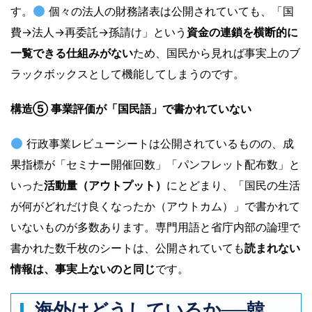
す。
個々の法人の財務諸表は公開されていても、「国
費→法人→再委託→孫請け」という
資金の連鎖を横断的に
一覧できる仕組みがない
ため、国民から見れば事実上のブ
ラックボックスとして機能してしまうのです。
構造⑤ 事業評価が「国民語」で書かれていない
行政事業レビューシートは公開されているものの、成
果指標が「セミナー開催回数」「パンフレット配布数」と
いった
活動量（アウトプット）
にとどまり、「国民の生活
が何がどれだけ良くなったか（アウトカム）」で書かれて
いないものが多数あります。専門用語と省庁内部の論理で
書かれた数千枚のシートは、公開されていても
読まれない
情報は、事実上ないのと同じ
です。
海外はどうしているか──韓