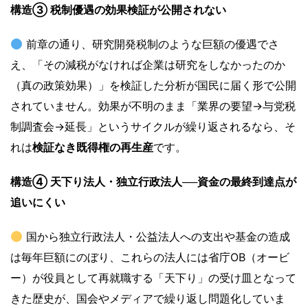
構造③ 税制優遇の効果検証が公開されない
前章の通り、研究開発税制のような巨額の優遇でさ
え、「その減税がなければ企業は研究をしなかったのか
（真の政策効果）」を検証した分析が国民に届く形で公開
されていません。効果が不明のまま「業界の要望→与党税
制調査会→延長」というサイクルが繰り返されるなら、そ
れは
検証なき既得権の再生産
です。
構造④ 天下り法人・独立行政法人──資金の最終到達点が
追いにくい
国から独立行政法人・公益法人への支出や基金の造成
は毎年巨額にのぼり、これらの法人には省庁OB（オービ
ー）が役員として再就職する「天下り」の受け皿となって
きた歴史が、国会やメディアで繰り返し問題化していま