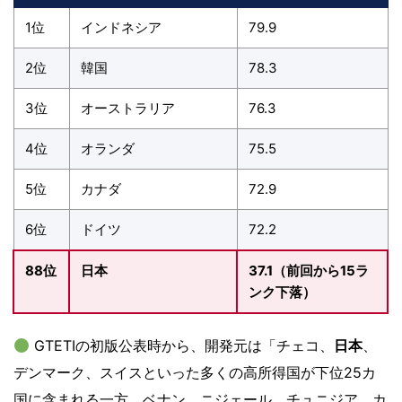
1位
インドネシア
79.9
2位
韓国
78.3
3位
オーストラリア
76.3
4位
オランダ
75.5
5位
カナダ
72.9
6位
ドイツ
72.2
88位
日本
37.1（前回から15ラ
ンク下落）
GTETIの初版公表時から、開発元は「チェコ、
日本
、
デンマーク、スイスといった多くの高所得国が下位25カ
国に含まれる一方、ベナン、ニジェール、チュニジア、カ