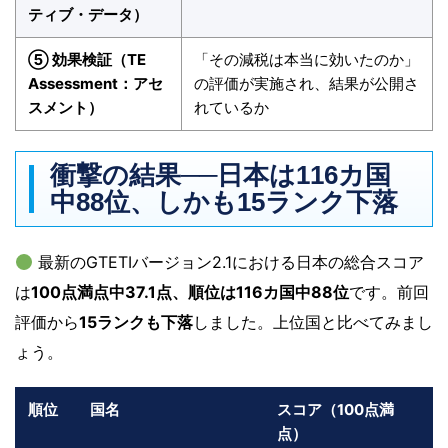
ティブ・データ）
⑤ 効果検証（TE
「その減税は本当に効いたのか」
Assessment：アセ
の評価が実施され、結果が公開さ
スメント）
れているか
衝撃の結果──日本は116カ国
中88位、しかも15ランク下落
最新のGTETIバージョン2.1における日本の総合スコア
は
100点満点中37.1点、順位は116カ国中88位
です。前回
評価から
15ランクも下落
しました。上位国と比べてみまし
ょう。
順位
国名
スコア（100点満
点）