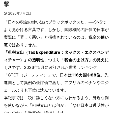
撃
2026年7月2日
「日本の税金の使い道はブラックボックスだ」──SNSで
よく見かける言葉です。しかし、国際機関の評価で日本が
実際に「著しく悪い」と指摘されているのは、税金の
使い
道
ではありません。
「租税支出（Tax Expenditure：タックス・エクスペンデ
ィチャー）」の透明性
、つまり
「税金のまけ方」の見えに
くさ
です。2026年5月に改訂された世界ランキング
「GTETI（ジーテティ）」で、日本は
116カ国中88位
。先
進国として異例の低評価であり、アフリカのベナンやニジ
ェールよりも下位に沈んでいます。
本記事では、税に詳しくない方にもわかるよう、身近な例
を使いながら「租税支出とは何か」「なぜ日本は透明性が
ないのか」を徹底的に追求します。