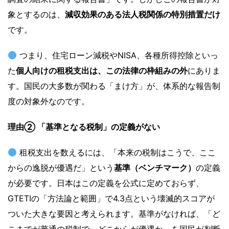
象とするのは、
減収効果のある法人税関係の特別措置だけ
です。
つまり、住宅ローン減税やNISA、各種所得控除といっ
た
個人向けの租税支出は、この法律の枠組みの外
にありま
す。国民の大多数が関わる「まけ方」が、体系的な報告制
度の対象外なのです。
理由② 「基準となる税制」の定義がない
租税支出を数えるには、「本来の税制はこうで、ここ
からの逸脱が優遇だ」という
基準（ベンチマーク）
の定義
が必要です。日本はこの定義を公式に定めておらず、
GTETIの「方法論と範囲」で4.3点という壊滅的スコアが
ついた大きな要因と考えられます。基準がなければ、「ど