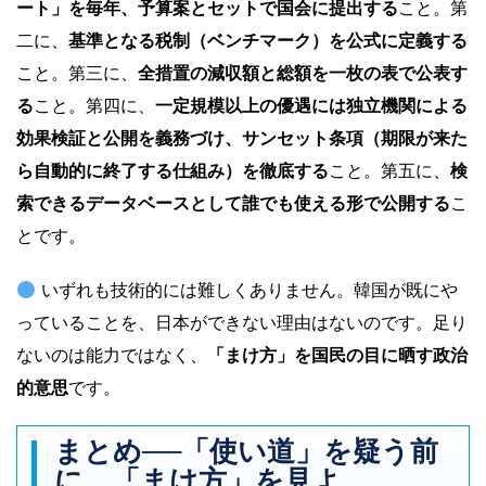
ート」を毎年、予算案とセットで国会に提出する
こと。第
二に、
基準となる税制（ベンチマーク）を公式に定義する
こと。第三に、
全措置の減収額と総額を一枚の表で公表す
る
こと。第四に、
一定規模以上の優遇には独立機関による
効果検証と公開を義務づけ、サンセット条項（期限が来た
ら自動的に終了する仕組み）を徹底する
こと。第五に、
検
索できるデータベースとして誰でも使える形で公開する
こ
とです。
いずれも技術的には難しくありません。韓国が既にや
っていることを、日本ができない理由はないのです。足り
ないのは能力ではなく、
「まけ方」を国民の目に晒す政治
的意思
です。
まとめ──「使い道」を疑う前
に、「まけ方」を見よ