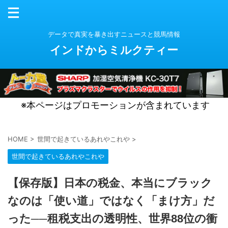
データで真実を暴き出すニュースと競馬情報
インドからミルクティー
※本ページはプロモーションが含まれています
HOME
>
世間で起きているあれやこれや
>
世間で起きているあれやこれや
【保存版】日本の税金、本当にブラック
なのは「使い道」ではなく「まけ方」だ
った──租税支出の透明性、世界88位の衝