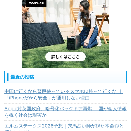
最近の投稿
中国に行くなら普段使っているスマホは持って行くな ｜
「iPhoneだから安全」が通用しない理由
Apple対英国政府、暗号化バックドア再燃──国が個人情報
を覗く社会は現実か
エルムステークス2026予想｜穴馬占い師が視た本命◎と