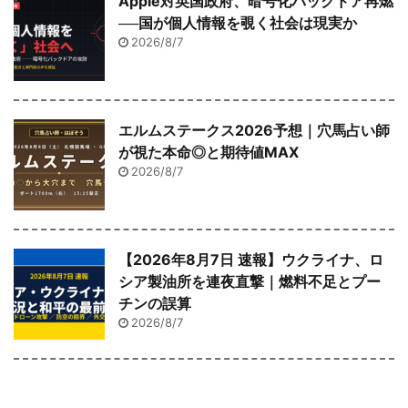
Apple対英国政府、暗号化バックドア再燃
──国が個人情報を覗く社会は現実か
2026/8/7
エルムステークス2026予想｜穴馬占い師
が視た本命◎と期待値MAX
2026/8/7
【2026年8月7日 速報】ウクライナ、ロ
シア製油所を連夜直撃｜燃料不足とプー
チンの誤算
2026/8/7