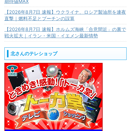
期待値MAX
【2026年8月7日 速報】ウクライナ、ロシア製油所を連夜
直撃｜燃料不足とプーチンの誤算
【2026年8月7日 速報】ホルムズ海峡「合意間近」の裏で
戦火拡大｜イラン・米国・イエメン最新情勢
北さんのテレショップ