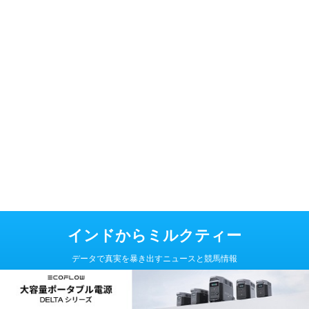
インドからミルクティー
データで真実を暴き出すニュースと競馬情報
Copyright© インドからミルクティー , 2026 All Rights Reserved Powered
by
AFFINGER5
.