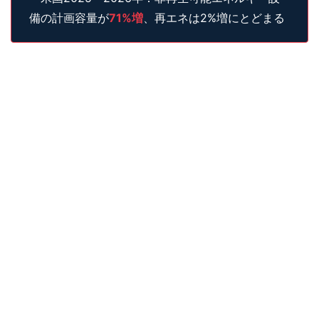
備の計画容量が
71%増
、再エネは2%増にとどまる