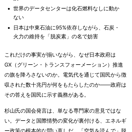
世界のデータセンターは化石燃料なしに動か
ない
日本は中東石油に95%依存しながら、石炭・
火力の維持を「脱炭素」の名で妨害
これだけの事実が揃いながら、なぜ日本政府は
GX（グリーン・トランスフォーメーション）推進
の旗を降ろさないのか。電気代を通じて国民から徴
収された数十兆円が何をもたらしたのか——政府は
その答えを国民に示す義務がある。
杉山氏の国会発言は、単なる専門家の意見ではな
い。データと国際情勢の変化が裏付ける、エネルギ
ー政策の根本的な問い直しだ。「空気を読んで」脱