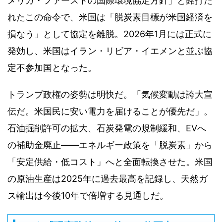
メリカ・ファーストの国際環境協定方針」と銘打た
れたこの命令で、米国は「脱炭素目標が米国経済を
損なう」として協定を離脱。2026年1月には正式に
発効し、米国はイラン・リビア・イエメンと並ぶ協
定不参加国となった。
トランプ政権の姿勢は明快だ。「気候変動は誇大宣
伝だ。米国民に安い電力を届けることが優先だ」。
石油掘削許可の拡大、石炭発電の規制緩和、EVへ
の補助金廃止——エネルギー政策を「脱炭素」から
「安定供給・低コスト」へと全面転換させた。米国
の原油生産は2025年に過去最高を記録し、天然ガ
ス輸出は今後10年で倍増する見通しだ。