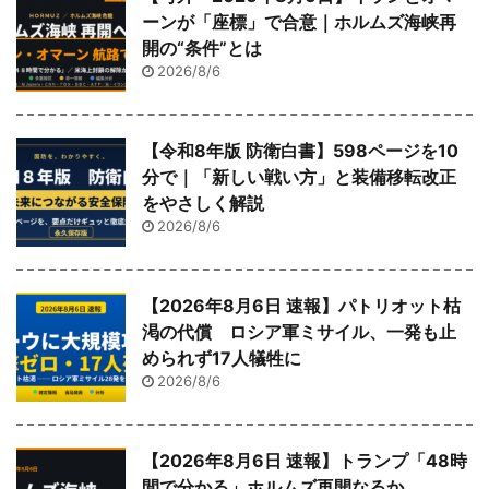
ーンが「座標」で合意｜ホルムズ海峡再
開の“条件”とは
2026/8/6
【令和8年版 防衛白書】598ページを10
分で｜「新しい戦い方」と装備移転改正
をやさしく解説
2026/8/6
【2026年8月6日 速報】パトリオット枯
渇の代償 ロシア軍ミサイル、一発も止
められず17人犠牲に
2026/8/6
【2026年8月6日 速報】トランプ「48時
間で分かる」ホルムズ再開なるか