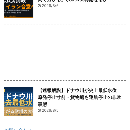
2026/8/6
【速報解説】ドナウ川が史上最低水位
原発停止寸前・貨物船も運航停止の非常
事態
2026/8/5