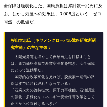
全保障は脆弱化した。国民負担は累計数十兆円に及
ぶ。しかし気温への効果は、0.006度という「ゼロ
同然」の数値だ。
杉山大志氏（キヤノングローバル戦略研究所研
究主幹）の主な主張：
「太陽光発電を増やして自給自足を目指すこと
は、電力価格高騰で産業空洞化を招き、安全保障
にとって逆効果だ」
「国際的な政策変化を見れば、脱炭素一辺倒の路
線はすでに時代遅れとなっている」
「石炭火力の維持拡大、原子力再稼働、石油調達
の強化・多様化をエネルギー安全保障政策として
正面から位置付けるべきだ」