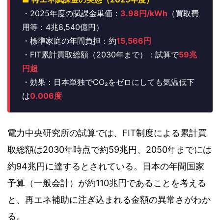
・2025年度の賦課金単価：
3.98円/kWh
（買取費
用等：4兆8,540億円）
・標準家庭の年間負担：約
15,566円
・FIT累計買取総額（2030年まで）：試算で
59兆
円超
・効果：日本単独でCO₂をゼロにしても気温低下
は
0.006度
電力中央研究所の試算では、FIT制度による累計買
取総額は2030年時点で約59兆円、2050年までには
約94兆円に達するとされている。日本の年間国家
予算（一般会計）が約110兆円であることを考える
と、再エネ補助に注ぎ込まれる金額の異常さがわか
る。