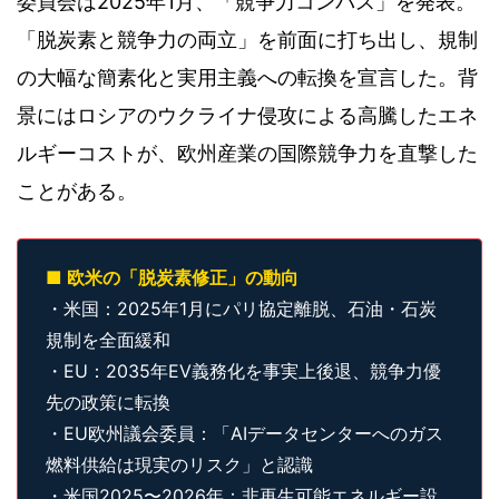
委員会は2025年1月、「競争力コンパス」を発表。
「脱炭素と競争力の両立」を前面に打ち出し、規制
の大幅な簡素化と実用主義への転換を宣言した。背
景にはロシアのウクライナ侵攻による高騰したエネ
ルギーコストが、欧州産業の国際競争力を直撃した
ことがある。
■ 欧米の「脱炭素修正」の動向
・米国：2025年1月にパリ協定離脱、石油・石炭
規制を全面緩和
・EU：2035年EV義務化を事実上後退、競争力優
先の政策に転換
・EU欧州議会委員：「AIデータセンターへのガス
燃料供給は現実のリスク」と認識
・米国2025〜2026年：非再生可能エネルギー設