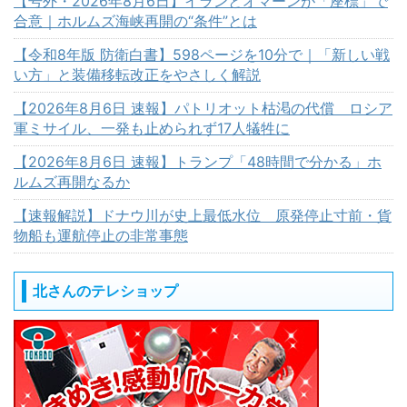
【号外・2026年8月6日】イランとオマーンが「座標」で
合意｜ホルムズ海峡再開の“条件”とは
【令和8年版 防衛白書】598ページを10分で｜「新しい戦
い方」と装備移転改正をやさしく解説
【2026年8月6日 速報】パトリオット枯渇の代償 ロシア
軍ミサイル、一発も止められず17人犠牲に
【2026年8月6日 速報】トランプ「48時間で分かる」ホ
ルムズ再開なるか
【速報解説】ドナウ川が史上最低水位 原発停止寸前・貨
物船も運航停止の非常事態
北さんのテレショップ