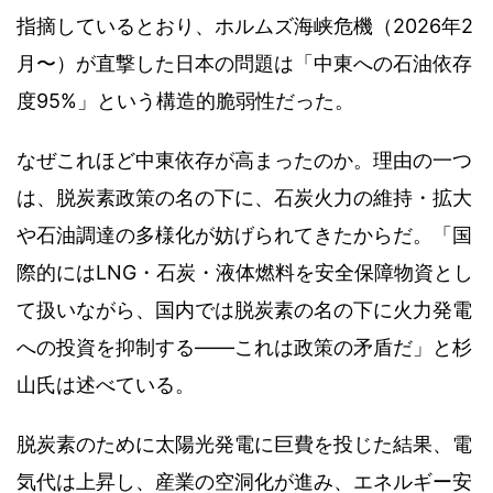
指摘しているとおり、ホルムズ海峡危機（2026年2
月〜）が直撃した日本の問題は「中東への石油依存
度95%」という構造的脆弱性だった。
なぜこれほど中東依存が高まったのか。理由の一つ
は、脱炭素政策の名の下に、石炭火力の維持・拡大
や石油調達の多様化が妨げられてきたからだ。「国
際的にはLNG・石炭・液体燃料を安全保障物資とし
て扱いながら、国内では脱炭素の名の下に火力発電
への投資を抑制する——これは政策の矛盾だ」と杉
山氏は述べている。
脱炭素のために太陽光発電に巨費を投じた結果、電
気代は上昇し、産業の空洞化が進み、エネルギー安