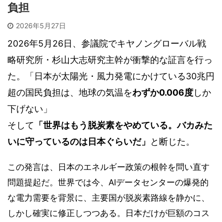
負担
2026年5月27日
2026年5月26日、参議院でキヤノングローバル戦
略研究所・杉山大志研究主幹が衝撃的な証言を行っ
た。「日本が太陽光・風力発電にかけている30兆円
超の国民負担は、地球の気温を
わずか0.006度
しか
下げない」
そして
「世界はもう脱炭素をやめている。バカみた
いに守っているのは日本ぐらいだ」
と断じた。
この発言は、日本のエネルギー政策の根幹を問い直す
問題提起だ。世界では今、AIデータセンターの爆発的
な電力需要を背景に、主要国が脱炭素路線を静かに、
しかし確実に修正しつつある。日本だけが巨額のコス