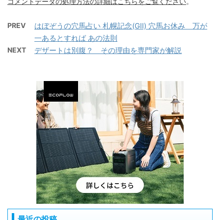
コメントデータの処理方法の詳細はこちらをご覧ください
。
PREV
はぼぞうの穴馬占い 札幌記念(GII) 穴馬お休み 万が
一あるとすれば あの法則
NEXT
デザートは別腹？ その理由を専門家が解説
最近の投稿