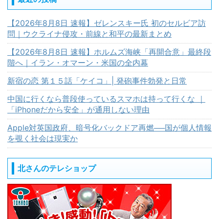
【2026年8月8日 速報】ゼレンスキー氏 初のセルビア訪
問｜ウクライナ侵攻・前線と和平の最新まとめ
【2026年8月8日 速報】ホルムズ海峡「再開合意」最終段
階へ｜イラン・オマーン・米国の全内幕
新宿の恋 第１５話「ケイコ」| 発砲事件勃発と日常
中国に行くなら普段使っているスマホは持って行くな ｜
「iPhoneだから安全」が通用しない理由
Apple対英国政府、暗号化バックドア再燃──国が個人情報
を覗く社会は現実か
北さんのテレショップ