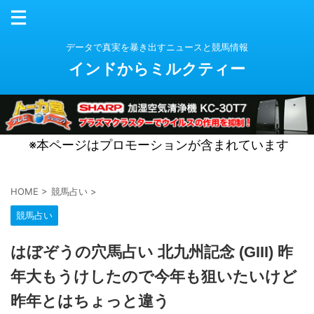
データで真実を暴き出すニュースと競馬情報
インドからミルクティー
※本ページはプロモーションが含まれています
HOME
>
競馬占い
>
競馬占い
はぼぞうの穴馬占い 北九州記念 (GIII) 昨
年大もうけしたので今年も狙いたいけど
昨年とはちょっと違う