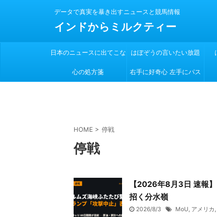
データで真実を暴き出すニュースと競馬情報
インドからミルクティー
日本のニュースに出てこな
はぼぞうの言いたい放題
心の処方箋
い
右手に好奇心 左手にパス
ポート
HOME
>
停戦
停戦
【2026年8月3日 速
招く分水嶺
2026/8/3
MoU
,
アメリカ