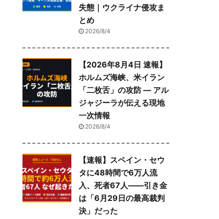
失態｜ウクライナ侵攻ま
とめ
2026/8/4
【2026年8月4日 速報】
ホルムズ海峡、米イラン
「二枚舌」の攻防 — アル
ジャジーラが伝える現地
一次情報
2026/8/4
【速報】スペイン・セウ
タに48時間で6万人流
入、死者67人——引き金
は「6月29日の最高裁判
決」だった