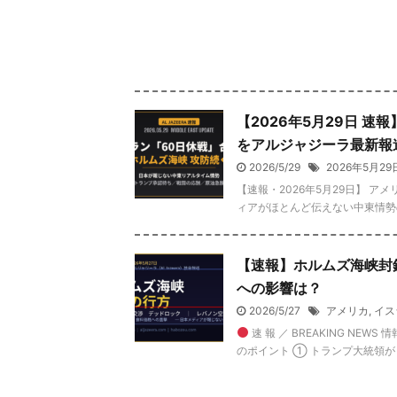
【2026年5月29日 
をアルジャジーラ最新報
2026/5/29
2026年5月29
【速報・2026年5月29日】 
ィアがほとんど伝えない中東情勢の「
【速報】ホルムズ海峡封
への影響は？
2026/5/27
アメリカ
,
イス
速 報 ／ BREAKING NEW
のポイント ① トランプ大統領が .