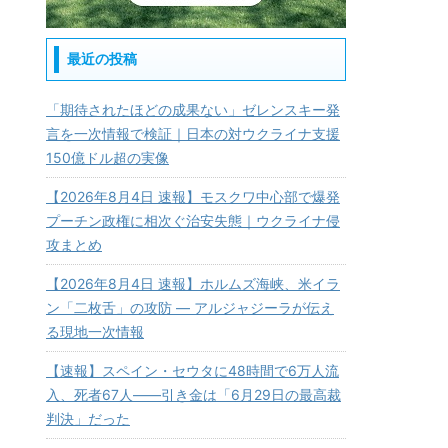
最近の投稿
「期待されたほどの成果ない」ゼレンスキー発
言を一次情報で検証｜日本の対ウクライナ支援
150億ドル超の実像
【2026年8月4日 速報】モスクワ中心部で爆発
プーチン政権に相次ぐ治安失態｜ウクライナ侵
攻まとめ
【2026年8月4日 速報】ホルムズ海峡、米イラ
ン「二枚舌」の攻防 — アルジャジーラが伝え
る現地一次情報
【速報】スペイン・セウタに48時間で6万人流
入、死者67人——引き金は「6月29日の最高裁
判決」だった