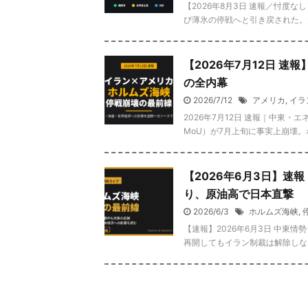
【2026年8月3日 速報／忖度
び薄氷の停戦へと引き戻された。だ
【2026年7月12日 
の全内幕
2026/7/12
アメリカ
,
イラ
2026年7月12日 速報｜中東
MoU）が7月上旬に事実上崩壊。
【2026年6月3日】速
り、原油高で日本直撃
2026/6/3
ホルムズ海峡
,
【速報】2026年6月3日 中東
再開してもイラン制裁は解除しない