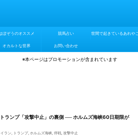
はぼぞうのオススメ
競馬占い
世間で起きているあれや
オカルトな世界
お問い合わせ
れや
※本ページはプロモーションが含まれています
報】トランプ「攻撃中止」の裏側 ── ホルムズ海峡60日期限が
,
イラン
,
トランプ
,
ホルムズ海峡
,
停戦
,
攻撃中止