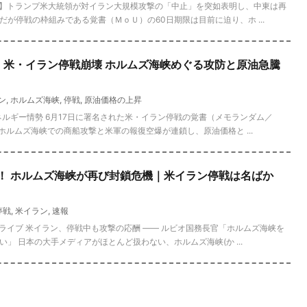
なし】トランプ米大統領が対イラン大規模攻撃の「中止」を突如表明し、中東は再
が停戦の枠組みである覚書（ＭｏＵ）の60日期限は目前に迫り、ホ ...
速報】米・イラン停戦崩壊 ホルムズ海峡めぐる攻防と原油急騰
ン
,
ホルムズ海峡
,
停戦
,
原油価格の上昇
・エネルギー情勢 6月17日に署名された米・イラン停戦の覚書（メモランダム／
ホルムズ海峡での商船攻撃と米軍の報復空爆が連鎖し、原油価格と ...
報！ ホルムズ海峡が再び封鎖危機｜米イラン停戦は名ばか
停戦
,
米イラン
,
速報
情勢ライブ 米イラン、停戦中も攻撃の応酬 ―― ルビオ国務長官「ホルムズ海峡を
」 日本の大手メディアがほとんど扱わない、ホルムズ海峡(か ...