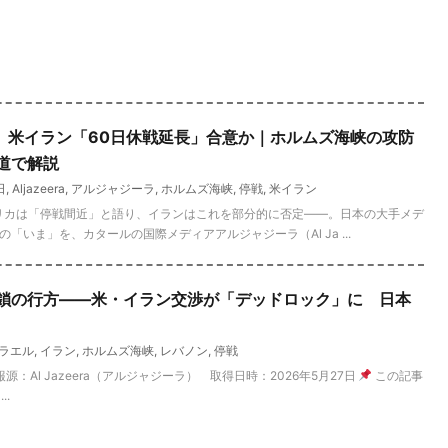
速報】米イラン「60日休戦延長」合意か｜ホルムズ海峡の攻防
道で解説
日
,
Aljazeera
,
アルジャジーラ
,
ホルムズ海峡
,
停戦
,
米イラン
アメリカは「停戦間近」と語り、イランはこれを部分的に否定——。日本の大手メデ
いま」を、カタールの国際メディアアルジャジーラ（Al Ja ...
鎖の行方——米・イラン交渉が「デッドロック」に 日本
ラエル
,
イラン
,
ホルムズ海峡
,
レバノン
,
停戦
S 情報源：Al Jazeera（アルジャジーラ） 取得日時：2026年5月27日
この記事
..