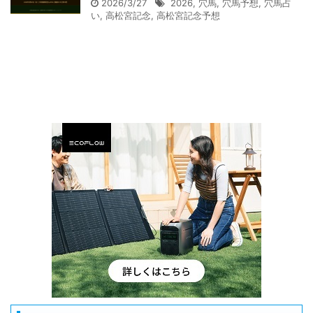
2026/3/27
2026
,
穴馬
,
穴馬予想
,
穴馬占
い
,
高松宮記念
,
高松宮記念予想