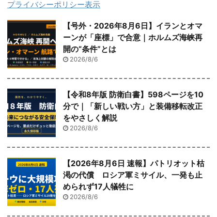
プライバシーポリシー表示
【号外・2026年8月6日】イランとオマ
ーンが「座標」で合意｜ホルムズ海峡再
開の“条件”とは
2026/8/6
【令和8年版 防衛白書】598ページを10
分で｜「新しい戦い方」と装備移転改正
をやさしく解説
2026/8/6
【2026年8月6日 速報】パトリオット枯
渇の代償 ロシア軍ミサイル、一発も止
められず17人犠牲に
2026/8/6