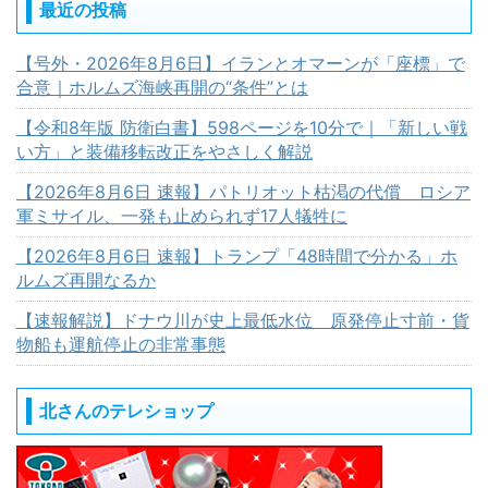
最近の投稿
【号外・2026年8月6日】イランとオマーンが「座標」で
合意｜ホルムズ海峡再開の“条件”とは
【令和8年版 防衛白書】598ページを10分で｜「新しい戦
い方」と装備移転改正をやさしく解説
【2026年8月6日 速報】パトリオット枯渇の代償 ロシア
軍ミサイル、一発も止められず17人犠牲に
【2026年8月6日 速報】トランプ「48時間で分かる」ホ
ルムズ再開なるか
【速報解説】ドナウ川が史上最低水位 原発停止寸前・貨
物船も運航停止の非常事態
北さんのテレショップ