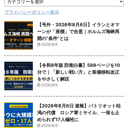
プライバシーポリシー表示
【号外・2026年8月6日】イランとオマ
ーンが「座標」で合意｜ホルムズ海峡再
開の“条件”とは
2026/8/6
【令和8年版 防衛白書】598ページを10
分で｜「新しい戦い方」と装備移転改正
をやさしく解説
2026/8/6
【2026年8月6日 速報】パトリオット枯
渇の代償 ロシア軍ミサイル、一発も止
められず17人犠牲に
2026/8/6