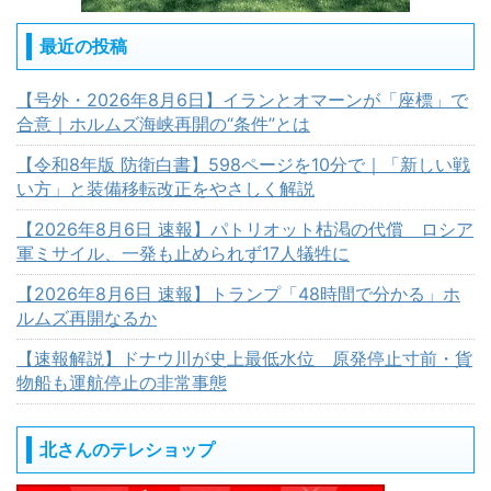
最近の投稿
【号外・2026年8月6日】イランとオマーンが「座標」で
合意｜ホルムズ海峡再開の“条件”とは
【令和8年版 防衛白書】598ページを10分で｜「新しい戦
い方」と装備移転改正をやさしく解説
【2026年8月6日 速報】パトリオット枯渇の代償 ロシア
軍ミサイル、一発も止められず17人犠牲に
【2026年8月6日 速報】トランプ「48時間で分かる」ホ
ルムズ再開なるか
【速報解説】ドナウ川が史上最低水位 原発停止寸前・貨
物船も運航停止の非常事態
北さんのテレショップ