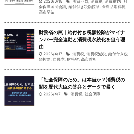
2026/6/18
実質ゼロ
,
消費税
,
消費税1%
,
社
会保障国民会議
,
給付付き税額控除
,
食料品消費税
,
高市早苗
財務省の罠｜給付付き税額控除がマイナ
ンバー完全連動と消費税永続化を狙う理
由
2026/4/17
消費税
,
消費税減税
,
給付付き税
額控除
,
自民党
,
財務省
,
高市首相
「社会保障のため」は本当か？消費税の
闇を歴代大臣の答弁とデータで暴く
2026/4/7
消費税
,
社会保障