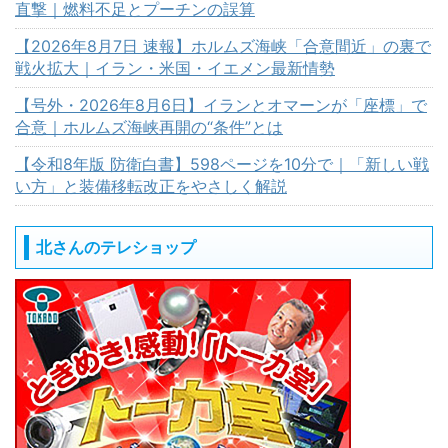
直撃｜燃料不足とプーチンの誤算
【2026年8月7日 速報】ホルムズ海峡「合意間近」の裏で
戦火拡大｜イラン・米国・イエメン最新情勢
【号外・2026年8月6日】イランとオマーンが「座標」で
合意｜ホルムズ海峡再開の“条件”とは
【令和8年版 防衛白書】598ページを10分で｜「新しい戦
い方」と装備移転改正をやさしく解説
北さんのテレショップ