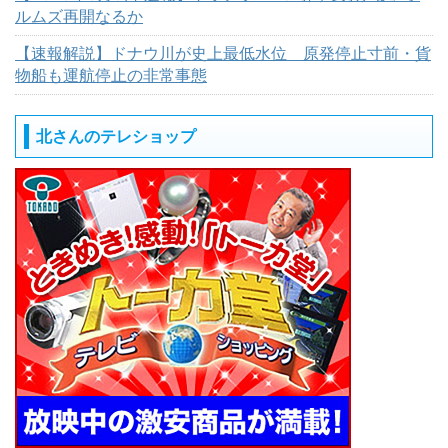
ルムズ再開なるか
【速報解説】ドナウ川が史上最低水位 原発停止寸前・貨
物船も運航停止の非常事態
北さんのテレショップ