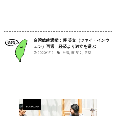
台湾総統選挙：蔡 英文（ツァイ・インウ
ェン）再選 経済より独立を選ぶ
2020/1/12
台湾
,
蔡 英文
,
選挙