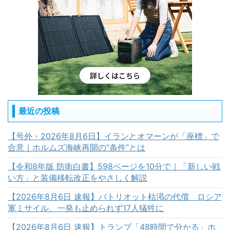
最近の投稿
【号外・2026年8月6日】イランとオマーンが「座標」で
合意｜ホルムズ海峡再開の“条件”とは
【令和8年版 防衛白書】598ページを10分で｜「新しい戦
い方」と装備移転改正をやさしく解説
【2026年8月6日 速報】パトリオット枯渇の代償 ロシア
軍ミサイル、一発も止められず17人犠牲に
【2026年8月6日 速報】トランプ「48時間で分かる」ホ