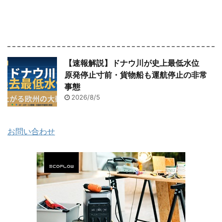
【速報解説】ドナウ川が史上最低水位
原発停止寸前・貨物船も運航停止の非常
事態
2026/8/5
お問い合わせ