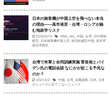
日本の旅客機が中国上空を飛べない本当
の理由——高市発言・台湾・ロシアが絡
む地政学リスク
2026/5/13
ANA
,
JAL
,
中国
,
台湾
,
日中関係
航空
,
日本旅客機中国上空
,
経済的威圧中国
,
高市早
苗台湾発言
台湾で米軍と合同訓練実施 菅首相とバイ
デン氏の電話会談 なにかが起こる予兆な
のか？
2021/3/2
中国
,
台湾
,
尖閣諸島
,
日本
,
日本
のニュースに出てこないニュース