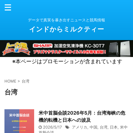
データで真実を暴き出すニュースと競馬情報
インドからミルクティー
※本ページはプロモーションが含まれています
HOME
>
台湾
台湾
米中首脳会談2026年5月：台湾海峡の危
機的転機と日本への波及
2026/5/17
アメリカ
,
中国
,
台湾
,
日本
,
米中
首脳会談