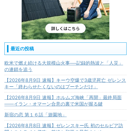
最近の投稿
欧米で燃え続ける大規模山火事──記録的熱波と「人災」
の連鎖を追う
【2026年8月9日 速報】キーウ空爆で3歳児死亡 ゼレンス
キー「終わらせたくないのはプーチンだけ」
【2026年8月9日 速報】ホルムズ海峡「再開」最終局面
――イラン・オマーン合意の裏で米国が握る鍵
新宿の恋 第１６話「遊園地」
【2026年8月8日 速報】ゼレンスキー氏 初のセルビア訪