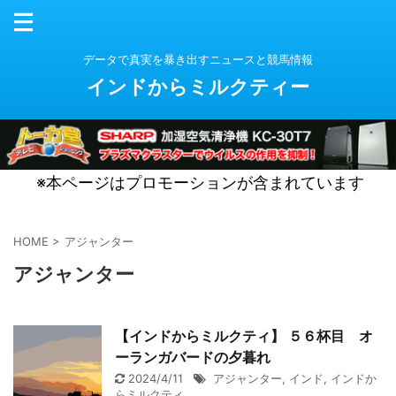
データで真実を暴き出すニュースと競馬情報
インドからミルクティー
※本ページはプロモーションが含まれています
HOME
>
アジャンター
アジャンター
【インドからミルクティ】 ５６杯目 オ
ーランガバードの夕暮れ
2024/4/11
アジャンター
,
インド
,
インドか
らミルクティ