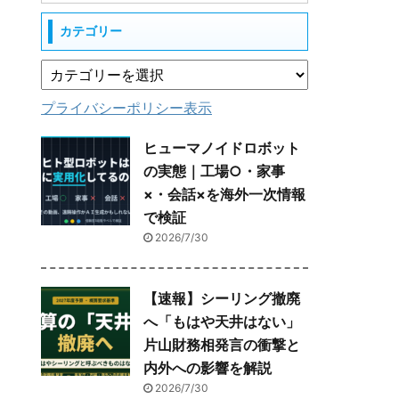
カテゴリー
プライバシーポリシー表示
ヒューマノイドロボット
の実態｜工場○・家事
×・会話×を海外一次情報
で検証
2026/7/30
【速報】シーリング撤廃
へ「もはや天井はない」
片山財務相発言の衝撃と
内外への影響を解説
2026/7/30