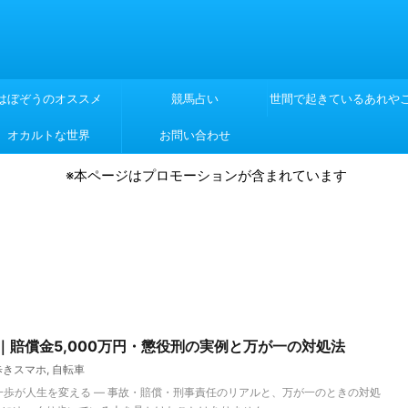
はぼぞうのオススメ
競馬占い
世間で起きているあれや
オカルトな世界
お問い合わせ
れや
※本ページはプロモーションが含まれています
｜賠償金5,000万円・懲役刑の実例と万が一の対処法
歩きスマホ
,
自転車
歩が人生を変える ― 事故・賠償・刑事責任のリアルと、万が一のときの対処