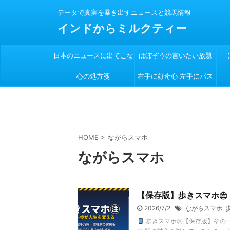
データで真実を暴き出すニュースと競馬情報
インドからミルクティー
日本のニュースに出てこな
はぼぞうの言いたい放題
心の処方箋
い
右手に好奇心 左手にパス
ポート
HOME
>
ながらスマホ
ながらスマホ
【保存版】歩きスマホ㊟
2026/7/2
ながらスマホ
,
歩きスマホ㊟【保存版】その一