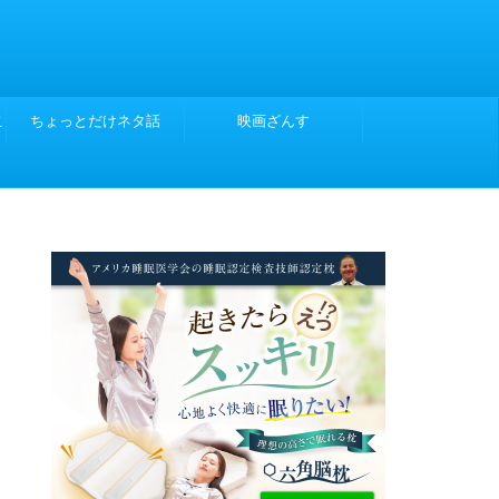
こ
ちょっとだけネタ話
映画ざんす