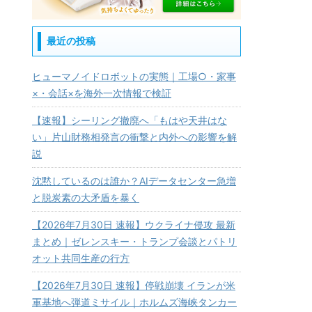
最近の投稿
ヒューマノイドロボットの実態｜工場○・家事
×・会話×を海外一次情報で検証
【速報】シーリング撤廃へ「もはや天井はな
い」片山財務相発言の衝撃と内外への影響を解
説
沈黙しているのは誰か？AIデータセンター急増
と脱炭素の大矛盾を暴く
【2026年7月30日 速報】ウクライナ侵攻 最新
まとめ｜ゼレンスキー・トランプ会談とパトリ
オット共同生産の行方
【2026年7月30日 速報】停戦崩壊 イランが米
軍基地へ弾道ミサイル｜ホルムズ海峡タンカー